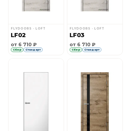
FLYDOORS · LOFT
FLYDOORS · LOFT
LF02
LF03
Рассрочка Сбер 6 месяцев без первоначального 
Рассрочка Сбер 6 месяце
от 6 710 ₽
от 6 710 ₽
Сбер
Стандарт
Сбер
Стандарт