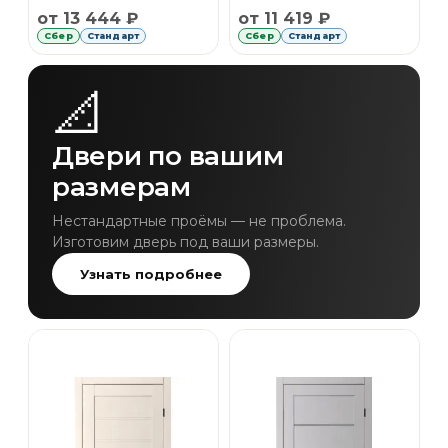
Рассрочка Сбер 6 месяцев без первоначального 
Рассрочка Сбер 6 месяце
от 13 444 ₽
от 11 419 ₽
Сбер
Стандарт
Сбер
Стандарт
📐
Двери по вашим
размерам
Нестандартные проёмы — не проблема.
Изготовим дверь под ваши размеры.
Узнать подробнее