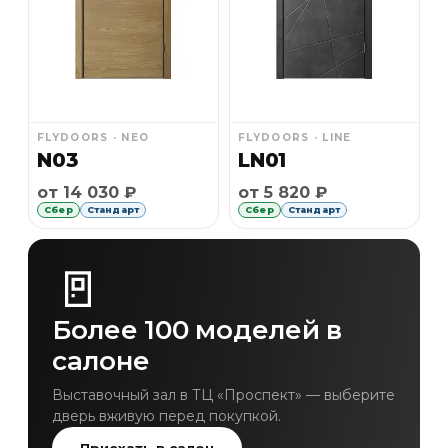
FLYDOORS · NEO
FLYDOORS · LINE
N03
LN01
Рассрочка Сбер 6 месяцев без первоначального 
Рассрочка Сбер 6 месяце
от 14 030 ₽
от 5 820 ₽
Сбер
Стандарт
Сбер
Стандарт
🚪
Более 100 моделей в
салоне
Выставочный зал в ТЦ «Проспект» — выберите
дверь вживую перед покупкой.