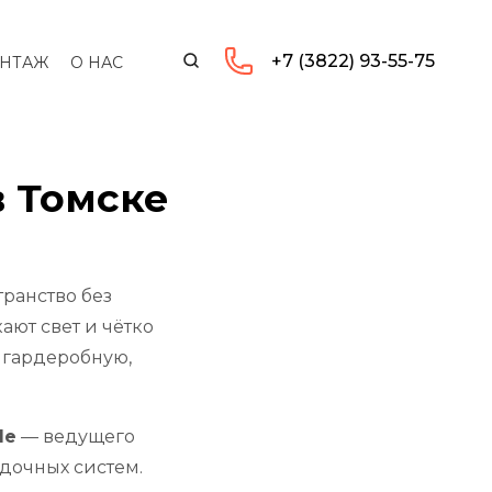
+7 (3822) 93-55-75
НТАЖ
О НАС
 Томске
ранство без
ают свет и чётко
 гардеробную,
le
— ведущего
дочных систем.