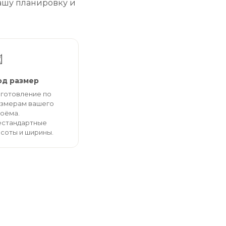
ашу планировку и

од размер
готовление по
змерам вашего
оёма.
стандартные
соты и ширины.