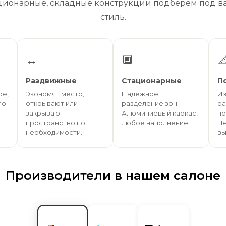
ционарные, складные конструкции подберём под в
стиль.
↔️
🔲

Раздвижные
Стационарные
П
ое,
Экономят место,
Надёжное
Из
о.
открывают или
разделение зон.
ра
закрывают
Алюминиевый каркас,
пр
пространство по
любое наполнение.
Не
необходимости.
вы
Производители в нашем салоне