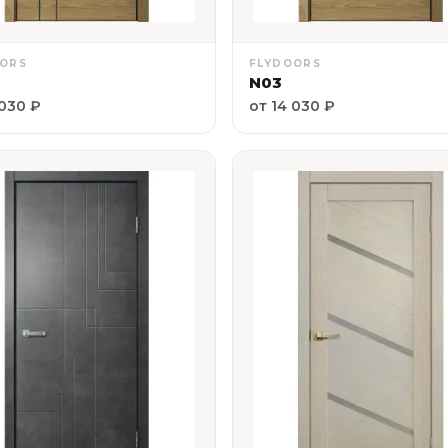
OORS
FLYDOORS
N03
 030 ₽
от 14 030 ₽