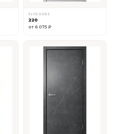
FLYDOORS
220
от 6 075 ₽