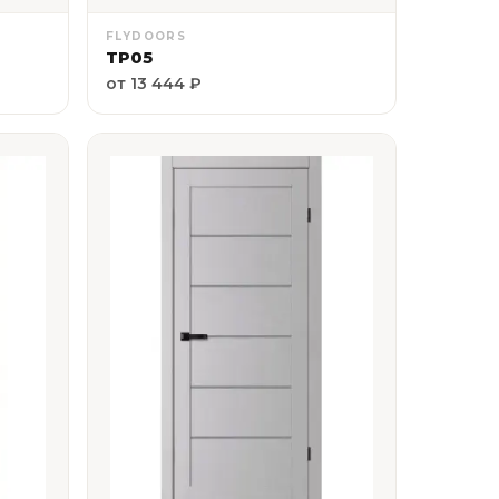
FLYDOORS
ТР05
от 13 444 ₽