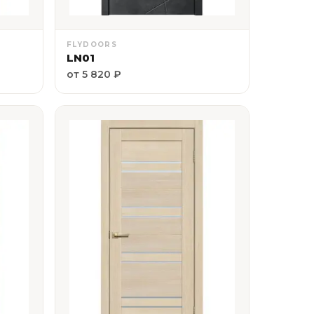
FLYDOORS
LN01
от 5 820 ₽