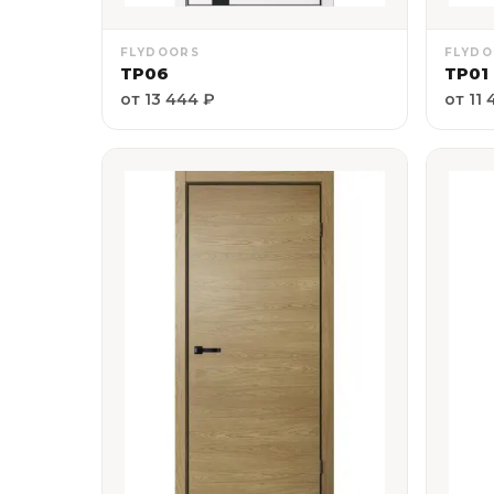
FLYDOORS
FLYD
ТР06
ТР01
от 13 444 ₽
от 11 