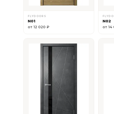
FLYDOORS
FLYD
N01
N02
от 12 020 ₽
от 14