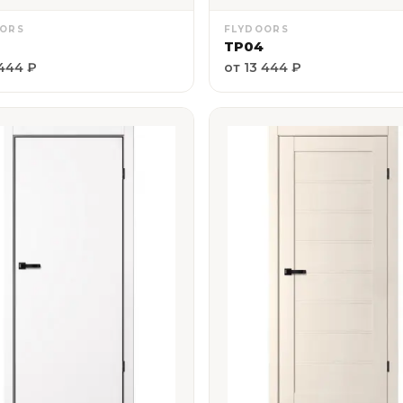
OORS
FLYDOORS
ТР04
 444 ₽
от 13 444 ₽