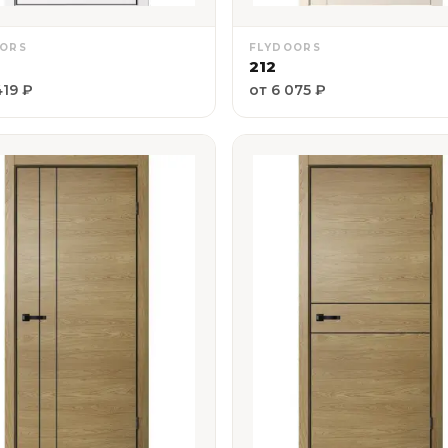
OORS
FLYDOORS
212
419 ₽
от 6 075 ₽