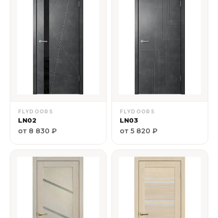
FLYDOORS
FLYDOORS
LN02
LN03
от 8 830 ₽
от 5 820 ₽