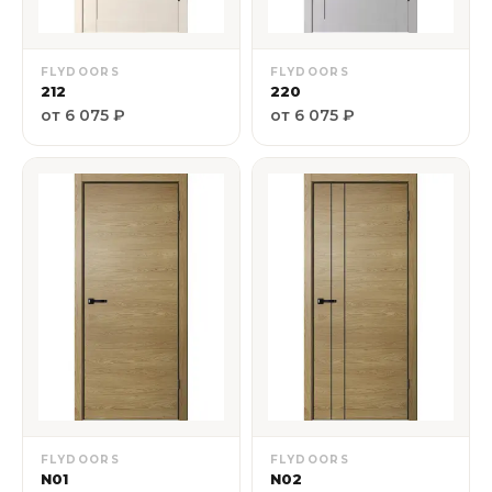
FLYDOORS
FLYDOORS
212
220
от 6 075 ₽
от 6 075 ₽
FLYDOORS
FLYDOORS
N01
N02