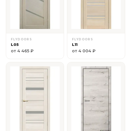
FLYDOORS
FLYDOORS
L05
L11
от 4 465 ₽
от 4 004 ₽