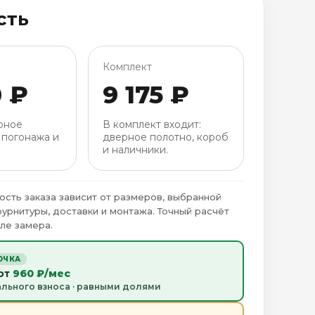
сть
Комплект
0 ₽
9 175 ₽
рное
В комплект входит:
 погонажа и
дверное полотно, короб
и наличники.
ость заказа зависит от размеров, выбранной
фурнитуры, доставки и монтажа. Точный расчёт
ле замера.
ОЧКА
 от
960 ₽/мес
ального взноса · равными долями