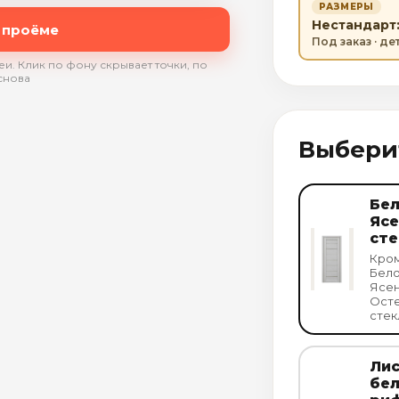
РАЗМЕРЫ
Нестандарт: 
 проёме
Под заказ · д
и. Клик по фону скрывает точки, по
снова
Выбери
Бе
Ясе
сте
Кром
Бел
Ясе
Осте
стек
Ли
бе