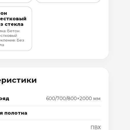
тон
вестковый
ез стекла
ка: Бетон
естковый
кление: Без
ла
еристики
ряд
600/700/800×2000 мм
я полотна
ПВХ