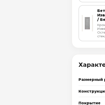
Бе
Из
/ Б
Кром
Изв
Осте
стек
Характ
Размерный 
Конструкци
Покрытие