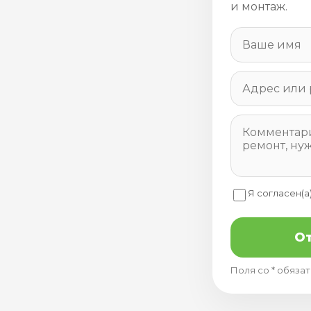
и монтаж.
Я согласен(а
От
Поля со * обяза