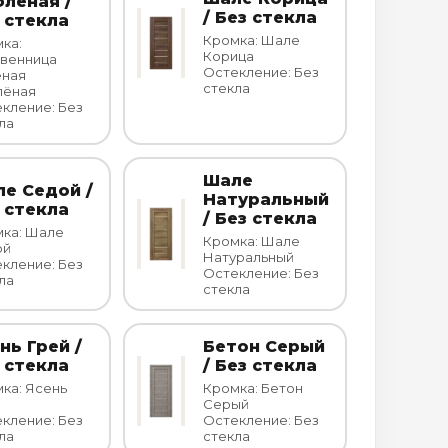
лёная /
/ Без стекла
 стекла
Кромка: Шале
ка:
Корица
венница
Остекление: Без
еная
стекла
лёная
кление: Без
ла
Шале
е Седой /
Натуральный
 стекла
/ Без стекла
ка: Шале
Кромка: Шале
ой
Натуральный
кление: Без
Остекление: Без
ла
стекла
нь Грей /
Бетон Серый
 стекла
/ Без стекла
ка: Ясень
Кромка: Бетон
Серый
кление: Без
Остекление: Без
ла
стекла