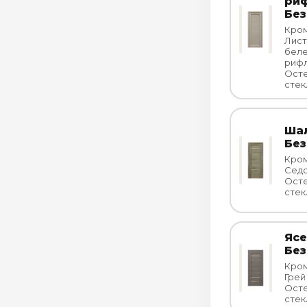
риф
Без
Кром
Лист
бел
риф
Осте
стек
Шал
Без
Кром
Сед
Осте
стек
Ясе
Без
Кром
Грей
Осте
стек