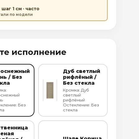
шаг 1 см · часто
етали по модели
те исполнение
лоснежный
Дуб светлый
нь / Без
рифлёный /
кла
Без стекла
ка:
Кромка: Дуб
оснежный
светлый
нь
рифлёный
кление: Без
Остекление: Без
ла
стекла
ственница
леная
Шале Корица