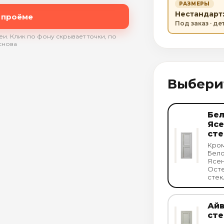
РАЗМЕРЫ
Нестандарт: 
 проёме
Под заказ · д
и. Клик по фону скрывает точки, по
снова
Выбери
Бе
Ясе
сте
Кром
Бел
Ясе
Осте
стек
Айв
сте