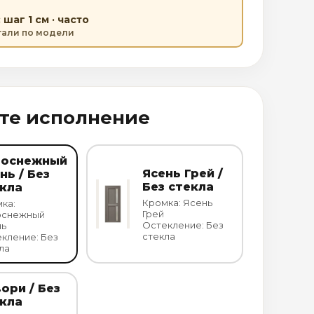
шаг 1 см · часто
етали по модели
те исполнение
лоснежный
Ясень Грей /
нь / Без
Без стекла
кла
Кромка: Ясень
ка:
Грей
оснежный
Остекление: Без
нь
стекла
кление: Без
ла
ори / Без
кла