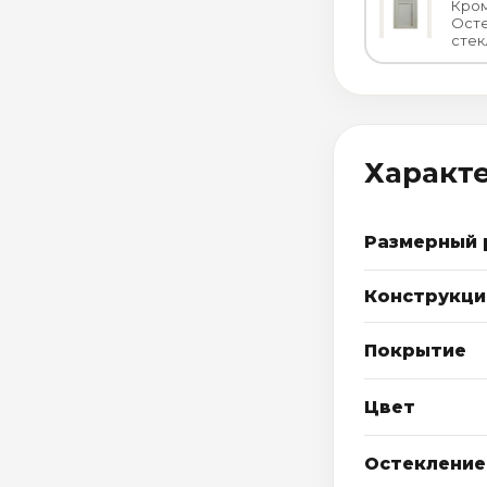
Кром
Осте
стек
Характ
Размерный 
Конструкци
Покрытие
Цвет
Остекление