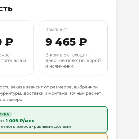
сть
Комплект
0 ₽
9 465 ₽
рное
В комплект входит:
 погонажа и
дверное полотно, короб
и наличники.
ость заказа зависит от размеров, выбранной
фурнитуры, доставки и монтажа. Точный расчёт
ле замера.
ОЧКА
 от
1 009 ₽/мес
ального взноса · равными долями