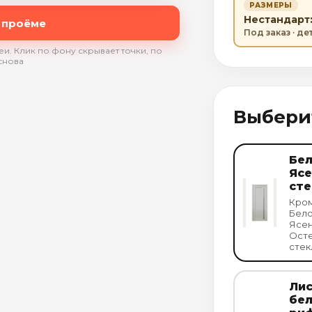
РАЗМЕРЫ
Нестандарт: 
 проёме
Под заказ · д
и. Клик по фону скрывает точки, по
снова
Выбери
Бе
Ясе
сте
Кром
Бел
Ясе
Осте
стек
Ли
бе