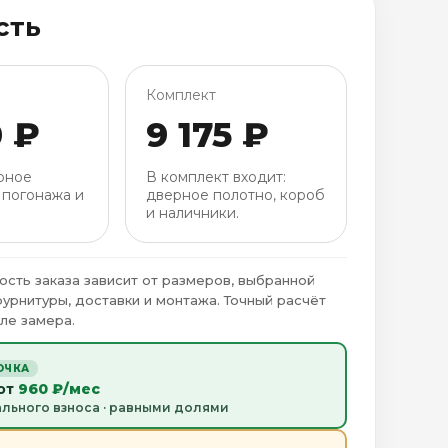
сть
Комплект
0 ₽
9 175 ₽
рное
В комплект входит:
 погонажа и
дверное полотно, короб
и наличники.
ость заказа зависит от размеров, выбранной
фурнитуры, доставки и монтажа. Точный расчёт
ле замера.
ОЧКА
 от
960 ₽/мес
ального взноса · равными долями