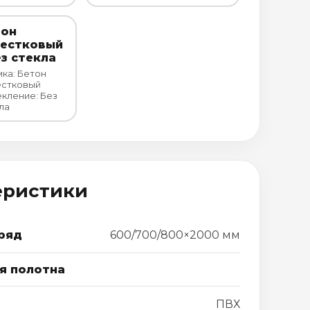
тон
вестковый
ез стекла
ка: Бетон
естковый
кление: Без
ла
еристики
ряд
600/700/800×2000 мм
я полотна
ПВХ