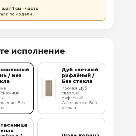
шаг 1 см · часто
етали по модели
те исполнение
лоснежный
Дуб светлый
нь / Без
рифлёный /
кла
Без стекла
ка:
Кромка: Дуб
оснежный
светлый
нь
рифлёный
кление: Без
Остекление: Без
ла
стекла
ственница
леная
Шале Корица