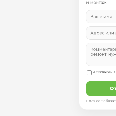
и монтаж.
Я согласен(а
От
Поля со * обяза