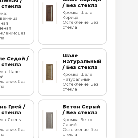
лёная /
/ Без стекла
 стекла
Кромка: Шале
ка:
Корица
венница
Остекление: Без
еная
стекла
лёная
кление: Без
ла
Шале
е Седой /
Натуральный
 стекла
/ Без стекла
ка: Шале
Кромка: Шале
ой
Натуральный
кление: Без
Остекление: Без
ла
стекла
нь Грей /
Бетон Серый
 стекла
/ Без стекла
ка: Ясень
Кромка: Бетон
Серый
кление: Без
Остекление: Без
ла
стекла