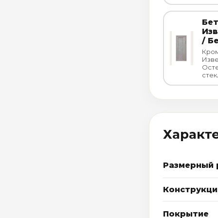
Бе
Из
/ Б
Кром
Изв
Осте
стек
Характ
Размерный 
Конструкци
Покрытие