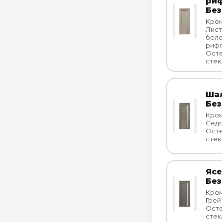
риф
Без
Кром
Лист
бел
риф
Осте
стек
Шал
Без
Кром
Сед
Осте
стек
Ясе
Без
Кром
Грей
Осте
стек