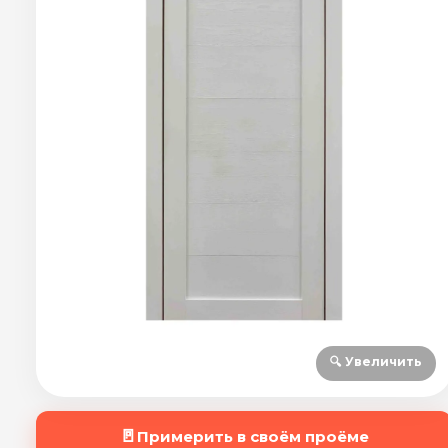
🔍 Увеличить
🚪
Примерить в своём проёме