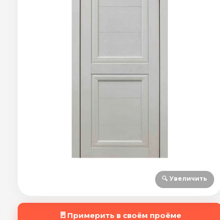
🔍 Увеличить
🚪
Примерить в своём проёме