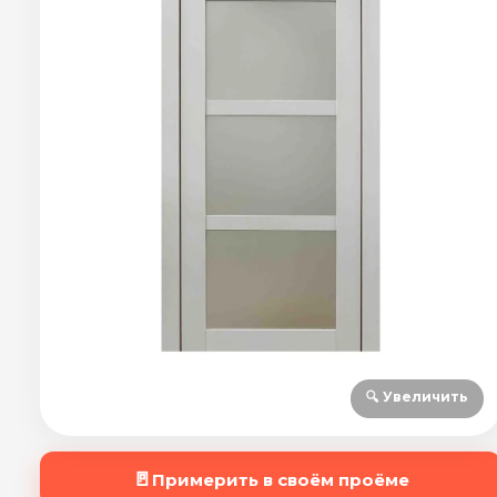
🔍 Увеличить
🚪
Примерить в своём проёме