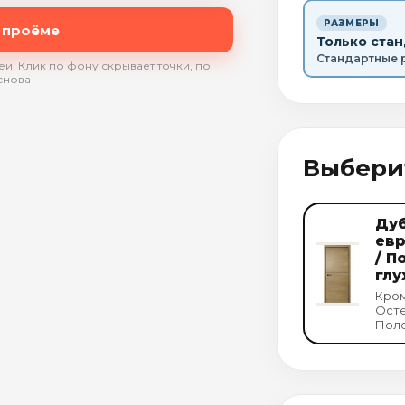
РАЗМЕРЫ
 проёме
Только ста
Стандартные 
и. Клик по фону скрывает точки, по
снова
Выбери
Ду
евр
/ П
глу
Кром
Осте
Поло