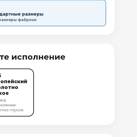
ндартные размеры
размеры фабрики
те исполнение
б
опейский
олотно
хое
ка:
кление:
тно глухое