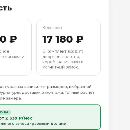
сть
Комплект
30 ₽
17 180 ₽
рное
В комплект входит:
 погонажа и
дверное полотно,
короб, наличники и
магнитный замок.
ость заказа зависит от размеров, выбранной
фурнитуры, доставки и монтажа. Точный расчёт
ле замера.
ОЧКА
 от
2 339 ₽/мес
ального взноса · равными долями