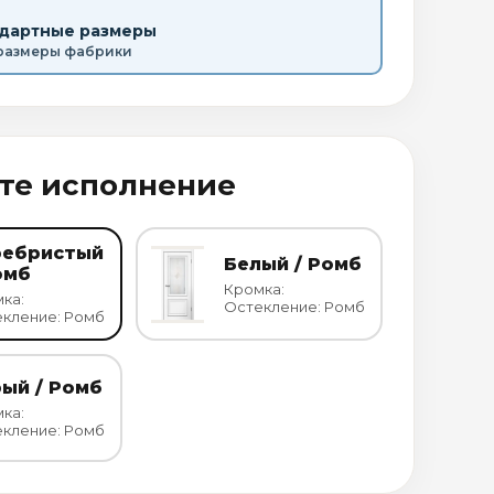
ндартные размеры
размеры фабрики
те исполнение
ребристый
Белый / Ромб
омб
Кромка:
ка:
Остекление: Ромб
кление: Ромб
ый / Ромб
ка:
кление: Ромб