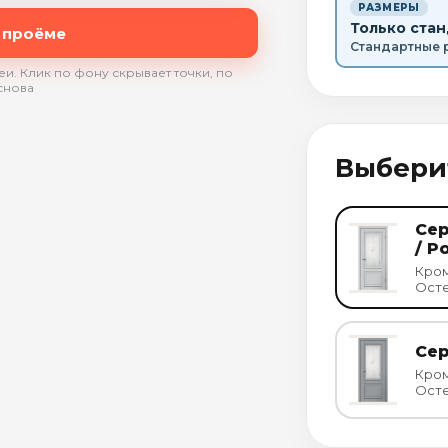
РАЗМЕРЫ
Только ста
 проёме
Стандартные 
и. Клик по фону скрывает точки, по
снова
Выбери
Се
/ Р
Кром
Осте
Сер
Кром
Осте