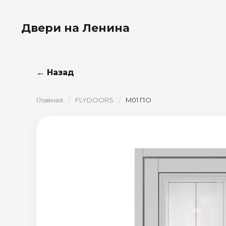
Двери на Ленина
← Назад
Главная
/
FLYDOORS
/
M01 ПО