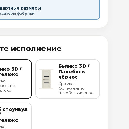
ндартные размеры
размеры фабрики
те исполнение
Бьянко 3D /
нко 3D /
Лакобель
телюкс
чёрное
ка:
Кромка:
кление:
Остекление:
елюкс
Лакобель чёрное
 стоунвуд
/
телюкс
ка: