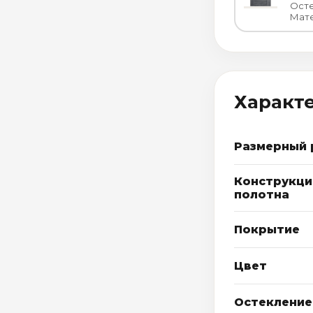
Осте
Мат
Характ
Размерный 
Конструкци
полотна
Покрытие
Цвет
Остекление