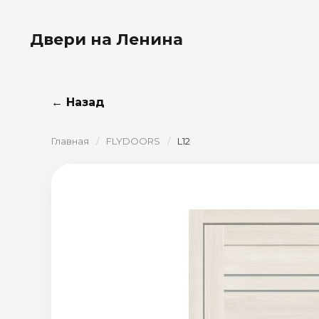
Двери на Ленина
← Назад
Главная
/
FLYDOORS
/
L12