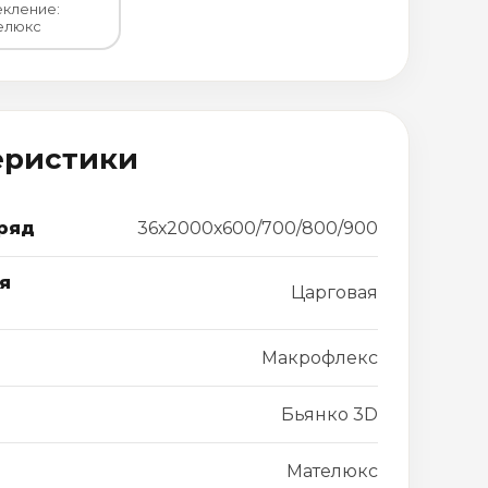
кление:
елюкс
еристики
ряд
36х2000х600/700/800/900
я
Царговая
Макрофлекс
Бьянко 3D
Мателюкс