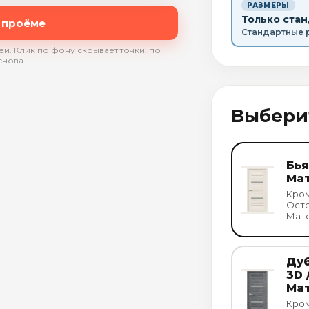
РАЗМЕРЫ
Только ста
 проёме
Стандартные 
и. Клик по фону скрывает точки, по
снова
Выбери
Бья
Ма
Кром
Осте
Мат
Дуб
3D 
Ма
Кром