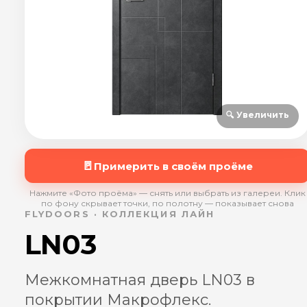
🔍 Увеличить
🚪
Примерить в своём проёме
Нажмите «Фото проёма» — снять или выбрать из галереи. Клик
по фону скрывает точки, по полотну — показывает снова
FLYDOORS · КОЛЛЕКЦИЯ ЛАЙН
LN03
Межкомнатная дверь LN03 в
покрытии Макрофлекс.