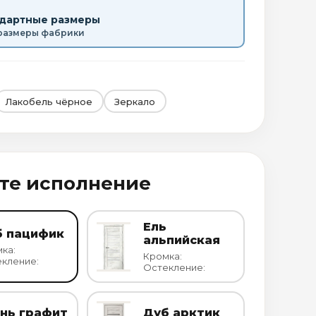
ндартные размеры
размеры фабрики
Лакобель чёрное
Зеркало
те исполнение
Ель
б пацифик
альпийская
ка:
Кромка:
кление:
Остекление:
нь графит
Дуб арктик