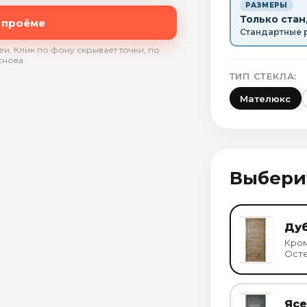
РАЗМЕРЫ
Только ста
 проёме
Стандартные 
и. Клик по фону скрывает точки, по
снова
ТИП СТЕКЛА:
Мателюкс
Выбери
Ду
Кром
Осте
Ясе