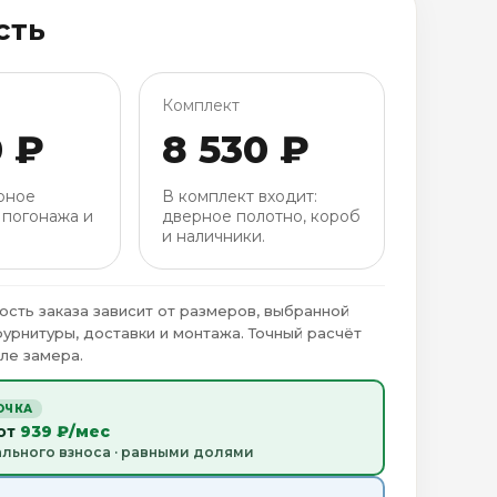
сть
Комплект
0 ₽
8 530 ₽
рное
В комплект входит:
 погонажа и
дверное полотно, короб
и наличники.
ость заказа зависит от размеров, выбранной
фурнитуры, доставки и монтажа. Точный расчёт
ле замера.
ОЧКА
 от
939 ₽/мес
ального взноса · равными долями