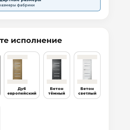
размеры фабрики
те исполнение
Дуб
Бетон
Бетон
европейский
тёмный
светлый