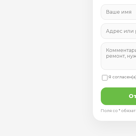
Я согласен(а
От
Поля со * обяза