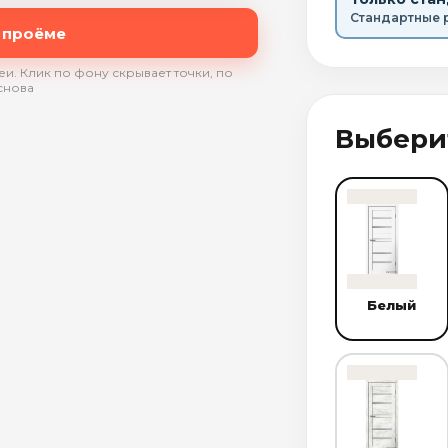
Стандартные 
 проёме
и. Клик по фону скрывает точки, по
снова
Выбери
Белый