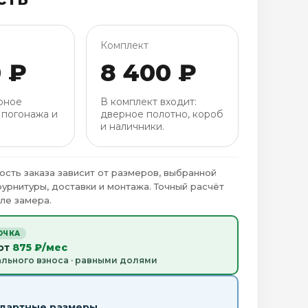
Комплект
0 ₽
8 400 ₽
рное
В комплект входит:
 погонажа и
дверное полотно, короб
и наличники.
ость заказа зависит от размеров, выбранной
фурнитуры, доставки и монтажа. Точный расчёт
ле замера.
ОЧКА
 от
875 ₽/мес
ального взноса · равными долями
ндартные размеры