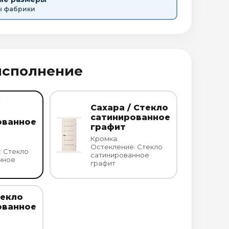
ы фабрики
исполнение
Сахара / Стекло
сатинированное
ованное
графит
Кромка:
Остекление: Стекло
: Стекло
сатинированное
нное
графит
текло
ованное