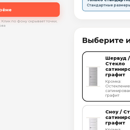
Стандартные размер
роёме
 Клик по фону скрывает точки,
ова
Выберите 
Шервуд /
Стекло
сатинир
графит
Кромка:
Остекление
сатинирова
графит
Сноу / С
сатинир
графит
Кромка: