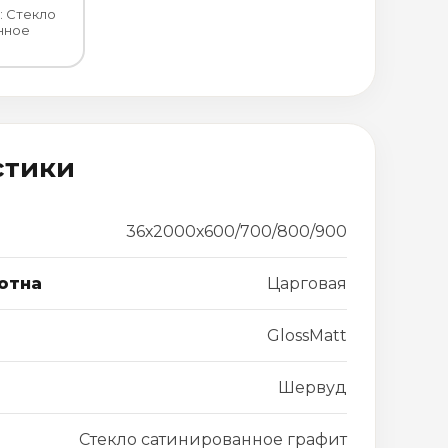
: Стекло
нное
стики
36х2000х600/700/800/900
отна
Царговая
GlossMatt
Шервуд
Стекло сатинированное графит