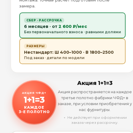
монтажа. Точный расчёт подготовим после
замера.
СБЕР · РАССРОЧКА
6 месяцев · от
2 600 ₽/мес
Без первоначального взноса · равными долями
РАЗМЕРЫ
Нестандарт: Ш 400–1000 · В 1800–2500
Под заказ · детали по модели
Акция 1+1=3
Акция распространяется на каждое
АКЦИЯ ЧФД+
1+1=3
третье полотно фабрики ЧФД+ в
заказе, при условии приобретения у
КАЖДОЕ
нас фурнитуры.
3-Е ПОЛОТНО
﹡ Не действует при оформлении
заказа через рассрочку.