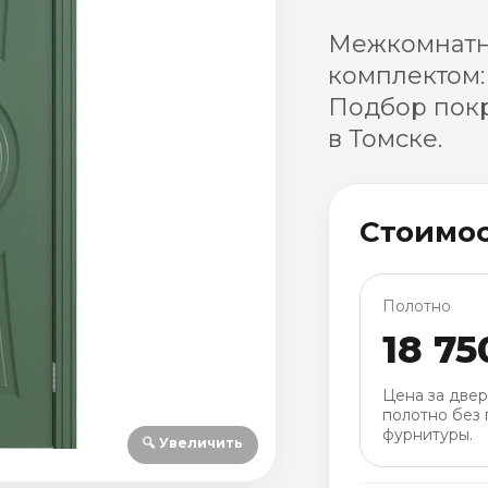
Межкомнатна
комплектом:
Подбор покр
в Томске.
Стоимо
Полотно
18 75
Цена за две
полотно без 
фурнитуры.
🔍 Увеличить