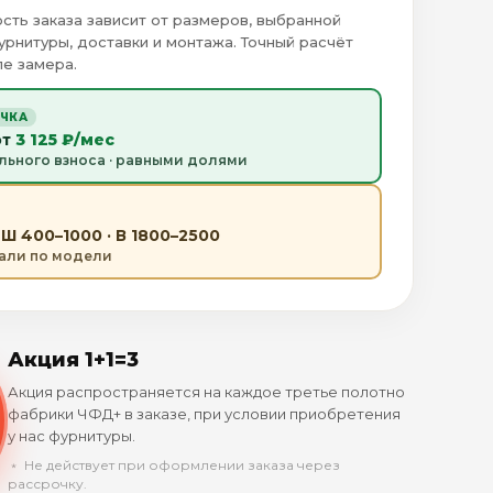
сть заказа зависит от размеров, выбранной
урнитуры, доставки и монтажа. Точный расчёт
е замера.
ОЧКА
от
3 125 ₽/мес
льного взноса · равными долями
Ш 400–1000 · В 1800–2500
тали по модели
Акция 1+1=3
Акция распространяется на каждое третье полотно
фабрики ЧФД+ в заказе, при условии приобретения
у нас фурнитуры.
﹡ Не действует при оформлении заказа через
рассрочку.