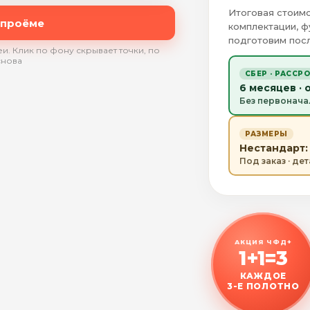
Итоговая стоимо
 проёме
комплектации, ф
подготовим посл
и. Клик по фону скрывает точки, по
снова
СБЕР · РАССР
6 месяцев · 
Без первонача
РАЗМЕРЫ
Нестандарт: 
Под заказ · де
АКЦИЯ ЧФД+
1+1=3
КАЖДОЕ
3-Е ПОЛОТНО