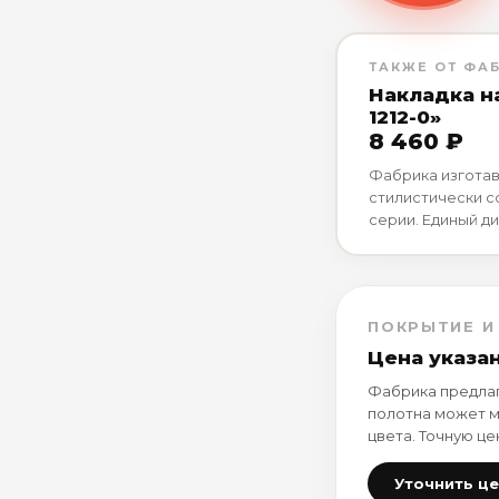
ТАКЖЕ ОТ ФА
Накладка н
1212-0»
8 460 ₽
Фабрика изготав
стилистически 
серии. Единый ди
ПОКРЫТИЕ И
Цена указа
Фабрика предлаг
полотна может м
цвета. Точную це
Уточнить ц