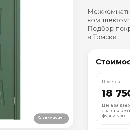
Межкомнатна
комплектом:
Подбор покр
в Томске.
Стоимо
Полотно
18 75
Цена за две
полотно без 
фурнитуры.
🔍 Увеличить