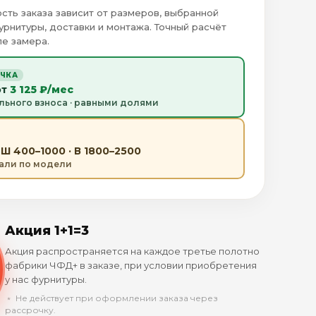
сть заказа зависит от размеров, выбранной
урнитуры, доставки и монтажа. Точный расчёт
е замера.
ОЧКА
от
3 125 ₽/мес
льного взноса · равными долями
Ш 400–1000 · В 1800–2500
тали по модели
Акция 1+1=3
Акция распространяется на каждое третье полотно
фабрики ЧФД+ в заказе, при условии приобретения
у нас фурнитуры.
﹡ Не действует при оформлении заказа через
рассрочку.