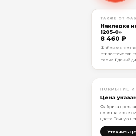
ТАКЖЕ ОТ ФА
Накладка н
1205-0»
8 460 ₽
Фабрика изготав
стилистически 
серии. Единый ди
ПОКРЫТИЕ И
Цена указа
Фабрика предлаг
полотна может м
цвета. Точную це
Уточнить ц