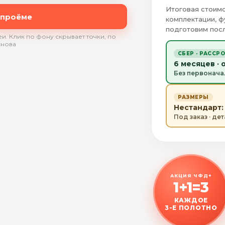
Итоговая стоимо
 проёме
комплектации, ф
подготовим посл
и. Клик по фону скрывает точки, по
снова
СБЕР · РАССР
6 месяцев · 
Без первонача
РАЗМЕРЫ
Нестандарт: 
Под заказ · де
АКЦИЯ ЧФД+
1+1=3
КАЖДОЕ
3-Е ПОЛОТНО