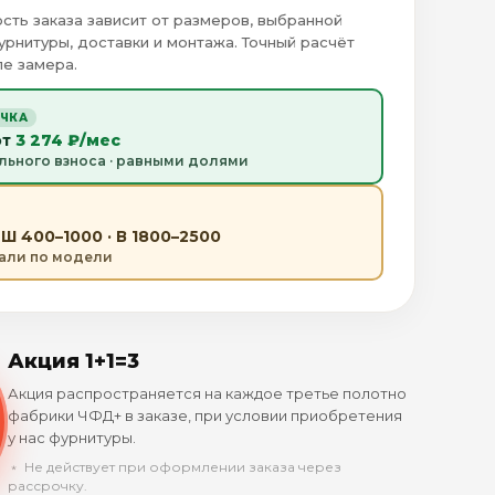
сть заказа зависит от размеров, выбранной
урнитуры, доставки и монтажа. Точный расчёт
е замера.
ОЧКА
от
3 274 ₽/мес
льного взноса · равными долями
Ш 400–1000 · В 1800–2500
тали по модели
Акция 1+1=3
Акция распространяется на каждое третье полотно
фабрики ЧФД+ в заказе, при условии приобретения
у нас фурнитуры.
﹡ Не действует при оформлении заказа через
рассрочку.