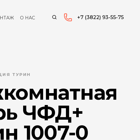
+7 (3822) 93-55-75
НТАЖ
О НАС
ЦИЯ ТУРИН
комнатная
рь ЧФД+
н 1007-0