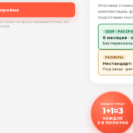
Итоговая стоимо
 проёме
комплектации, ф
подготовим посл
и. Клик по фону скрывает точки, по
снова
СБЕР · РАССР
6 месяцев · 
Без первонача
РАЗМЕРЫ
Нестандарт: 
Под заказ · де
АКЦИЯ ЧФД+
1+1=3
КАЖДОЕ
3-Е ПОЛОТНО