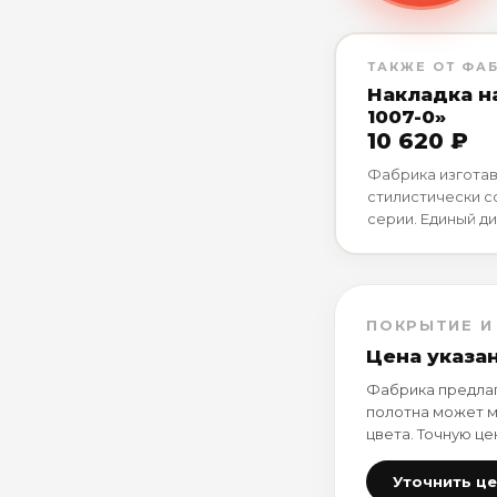
ТАКЖЕ ОТ ФА
Накладка н
1007-0»
10 620 ₽
Фабрика изготав
стилистически 
серии. Единый ди
ПОКРЫТИЕ И
Цена указа
Фабрика предлаг
полотна может м
цвета. Точную це
Уточнить ц