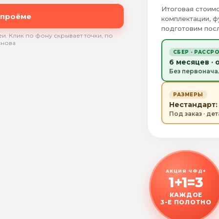
Итоговая стоимо
 проёме
комплектации, ф
подготовим посл
и. Клик по фону скрывает точки, по
снова
СБЕР · РАССР
6 месяцев · 
Без первонача
РАЗМЕРЫ
Нестандарт: 
Под заказ · де
АКЦИЯ ЧФД+
1+1=3
КАЖДОЕ
3-Е ПОЛОТНО