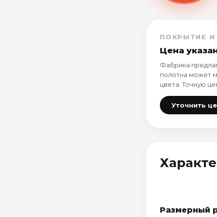
ПОКРЫТИЕ И
Цена указа
Фабрика предлаг
полотна может м
цвета. Точную це
Уточнить ц
Характ
Размерный 