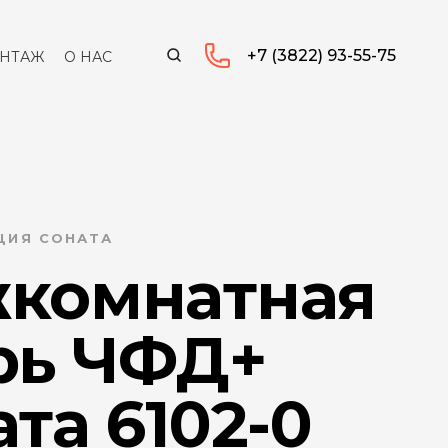
+7 (3822) 93-55-75
НТАЖ
О НАС
КЦИЯ СОНАТА
комнатная
рь ЧФД+
та 6102-0