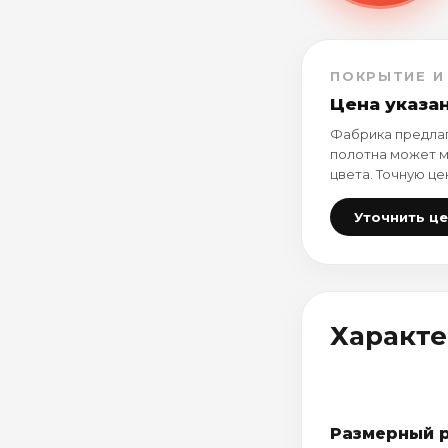
ПОКРЫТИЕ И
Цена указа
Фабрика предлаг
полотна может м
цвета. Точную це
Уточнить ц
Характ
Размерный 