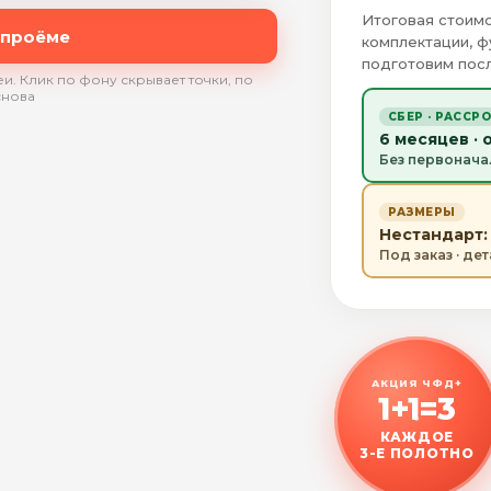
Итоговая стоимо
 проёме
комплектации, ф
подготовим посл
и. Клик по фону скрывает точки, по
снова
СБЕР · РАССР
6 месяцев · 
Без первонача
РАЗМЕРЫ
Нестандарт: 
Под заказ · де
АКЦИЯ ЧФД+
1+1=3
КАЖДОЕ
3-Е ПОЛОТНО