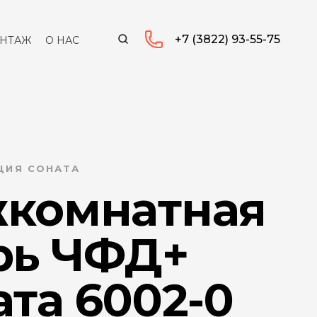
+7 (3822) 93-55-75
НТАЖ
О НАС
КЦИЯ СОНАТА
комнатная
рь ЧФД+
та 6002-0