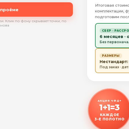
Итоговая стоимо
 проёме
комплектации, ф
подготовим посл
и. Клик по фону скрывает точки, по
снова
СБЕР · РАССР
6 месяцев · 
Без первонача
РАЗМЕРЫ
Нестандарт: 
Под заказ · де
АКЦИЯ ЧФД+
1+1=3
КАЖДОЕ
3-Е ПОЛОТНО