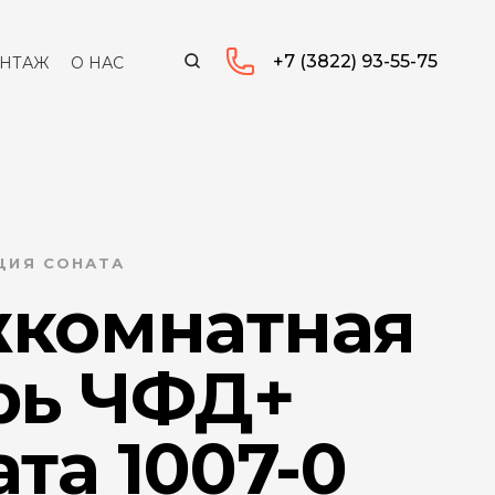
+7 (3822) 93-55-75
НТАЖ
О НАС
КЦИЯ СОНАТА
комнатная
рь ЧФД+
та 1007-0