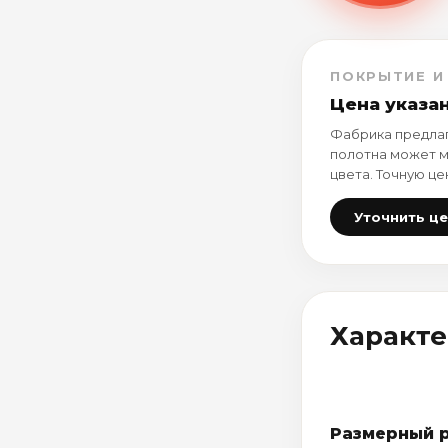
ПОКРЫТИЕ И
Цена указа
Фабрика предлаг
полотна может м
цвета. Точную це
Уточнить ц
Характ
Размерный 