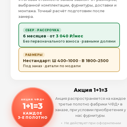
выбранной комплектации, фурнитуры, доставки и
монтажа. Точный расчёт подготовим после
замера.
СБЕР · РАССРОЧКА
6 месяцев · от
3 040 ₽/мес
Без первоначального взноса · равными долями
РАЗМЕРЫ
Нестандарт: Ш 400–1000 · В 1800–2500
Под заказ · детали по модели
Акция 1+1=3
Акция распространяется на каждое
АКЦИЯ ЧФД+
1+1=3
третье полотно фабрики ЧФД+ в
заказе, при условии приобретения у
КАЖДОЕ
нас фурнитуры.
3-Е ПОЛОТНО
﹡ Не действует при оформлении