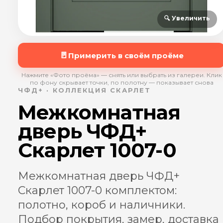
🔍 Увеличить
🚪
Примерить в своём проёме
Нажмите «Фото проёма» — снять или выбрать из галереи. Клик
по фону скрывает точки, по полотну — показывает снова
ЧФД+ · КОЛЛЕКЦИЯ СКАРЛЕТ
Межкомнатная
дверь ЧФД+
Скарлет 1007-0
Межкомнатная дверь ЧФД+
Скарлет 1007-0 комплектом:
полотно, короб и наличники.
Подбор покрытия, замер, доставка