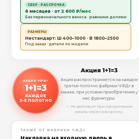
СБЕР · РАССРОЧКА
6 месяцев · от
2 600 ₽/мес
Без первоначального взноса · равными долями
РАЗМЕРЫ
Нестандарт: Ш 400–1000 · В 1800–2500
Под заказ · детали по модели
Акция 1+1=3
Акция распространяется на каждое
АКЦИЯ ЧФД+
1+1=3
третье полотно фабрики ЧФД+ в
заказе, при условии приобретения у
КАЖДОЕ
нас фурнитуры.
3-Е ПОЛОТНО
﹡ Не действует при оформлении
заказа через рассрочку.
ТАКЖЕ ОТ ФАБРИКИ ЧФД+
Накладка на входную дверь в