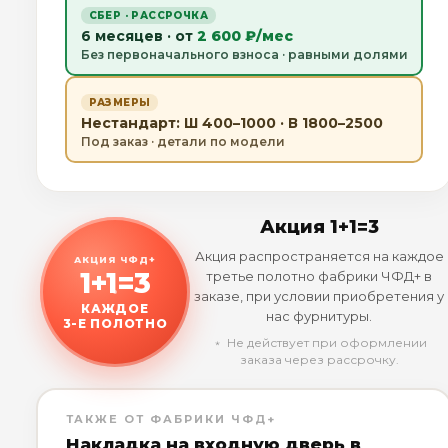
СБЕР · РАССРОЧКА
6 месяцев · от
2 600 ₽/мес
Без первоначального взноса · равными долями
РАЗМЕРЫ
Нестандарт: Ш 400–1000 · В 1800–2500
Под заказ · детали по модели
Акция 1+1=3
Акция распространяется на каждое
АКЦИЯ ЧФД+
1+1=3
третье полотно фабрики ЧФД+ в
заказе, при условии приобретения у
КАЖДОЕ
нас фурнитуры.
3-Е ПОЛОТНО
﹡ Не действует при оформлении
заказа через рассрочку.
ТАКЖЕ ОТ ФАБРИКИ ЧФД+
Накладка на входную дверь в