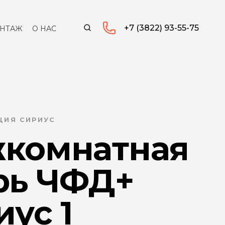
+7 (3822) 93-55-75
НТАЖ
О НАС
ЦИЯ СИРИУС
комнатная
рь ЧФД+
ус 1