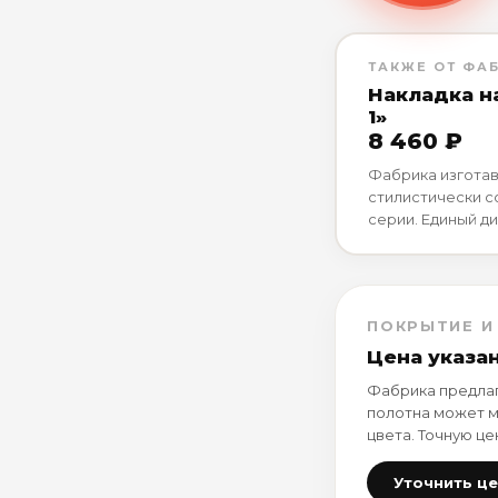
ТАКЖЕ ОТ ФА
Накладка н
1»
8 460 ₽
Фабрика изготав
стилистически 
серии. Единый ди
ПОКРЫТИЕ И
Цена указа
Фабрика предлаг
полотна может м
цвета. Точную це
Уточнить ц