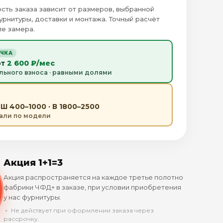
сть заказа зависит от размеров, выбранной
урнитуры, доставки и монтажа. Точный расчёт
е замера.
ОЧКА
от
2 600 ₽/мес
льного взноса · равными долями
Ш 400–1000 · В 1800–2500
тали по модели
Акция 1+1=3
Акция распространяется на каждое третье полотно
фабрики ЧФД+ в заказе, при условии приобретения
у нас фурнитуры.
﹡ Не действует при оформлении заказа через
рассрочку.