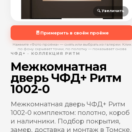
🔍 Увеличить
🚪
Примерить в своём проёме
Нажмите «Фото проёма» — снять или выбрать из галереи. Клик
по фону скрывает точки, по полотну — показывает снова
ЧФД+ · КОЛЛЕКЦИЯ РИТМ
Межкомнатная
дверь ЧФД+ Ритм
1002-0
Межкомнатная дверь ЧФД+ Ритм
1002-0 комплектом: полотно, короб
и наличники. Подбор покрытия,
замер, доставка и монтаж в Томске.