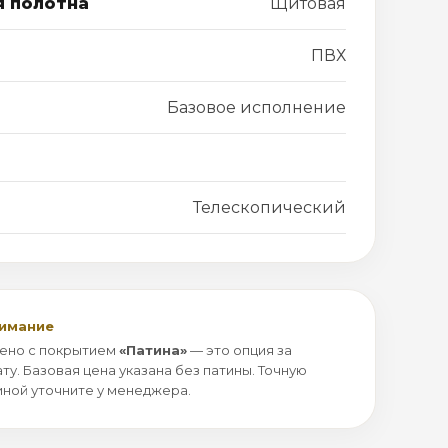
я полотна
Щитовая
ПВХ
Базовое исполнение
Телескопический
нимание
ено с покрытием
«Патина»
— это опция за
ту. Базовая цена указана без патины. Точную
иной уточните у менеджера.