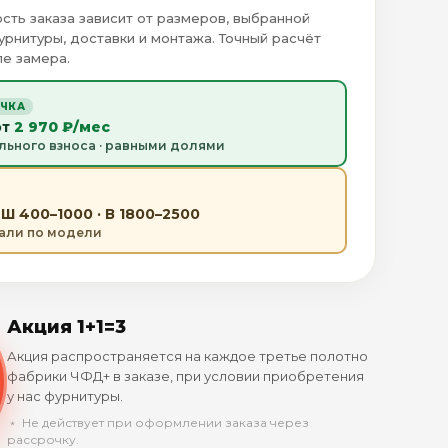
сть заказа зависит от размеров, выбранной
урнитуры, доставки и монтажа. Точный расчёт
е замера.
ОЧКА
от
2 970 ₽/мес
льного взноса · равными долями
Ш 400–1000 · В 1800–2500
тали по модели
Акция 1+1=3
Акция распространяется на каждое третье полотно
фабрики ЧФД+ в заказе, при условии приобретения
у нас фурнитуры.
﹡ Не действует при оформлении заказа через
рассрочку.