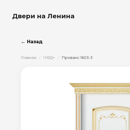
Двери на Ленина
← Назад
Главная
/
ЧФД+
/
Прованс 1603-3