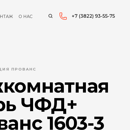
+7 (3822) 93-55-75
НТАЖ
О НАС
КЦИЯ ПРОВАНС
комнатная
рь ЧФД+
анс 1603-3