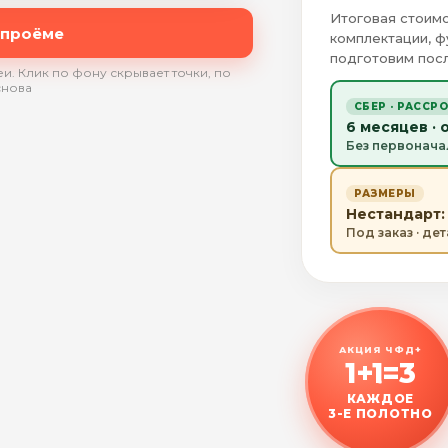
Итоговая стоимо
 проёме
комплектации, ф
подготовим посл
и. Клик по фону скрывает точки, по
снова
СБЕР · РАССР
6 месяцев · 
Без первонача
РАЗМЕРЫ
Нестандарт: 
Под заказ · де
АКЦИЯ ЧФД+
1+1=3
КАЖДОЕ
3-Е ПОЛОТНО