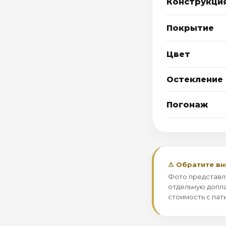
Конструкци
Покрытие
Цвет
Остекление
Погонаж
⚠ Обратите в
Фото представл
отдельную допла
стоимость с пат