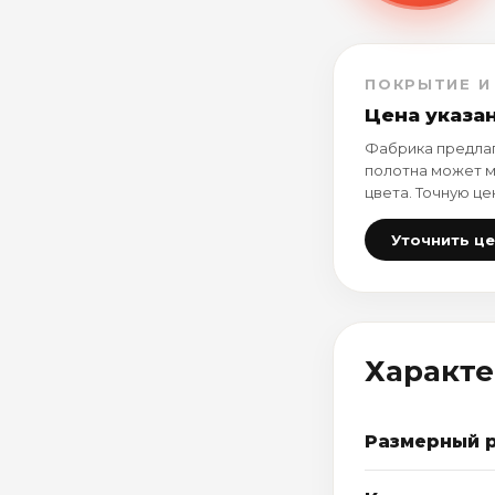
ПОКРЫТИЕ И
Цена указа
Фабрика предлаг
полотна может м
цвета. Точную це
Уточнить ц
Характ
Размерный 