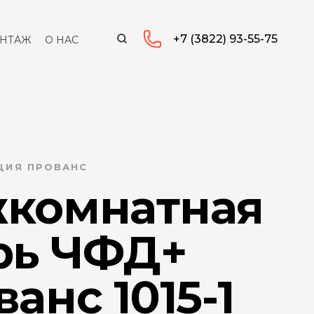
+7 (3822) 93-55-75
НТАЖ
О НАС
КЦИЯ ПРОВАНС
комнатная
рь ЧФД+
анс 1015-1