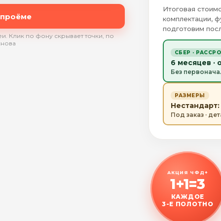
Итоговая стоимо
 проёме
комплектации, ф
подготовим посл
и. Клик по фону скрывает точки, по
снова
СБЕР · РАССР
6 месяцев · 
Без первонача
РАЗМЕРЫ
Нестандарт: 
Под заказ · де
АКЦИЯ ЧФД+
1+1=3
КАЖДОЕ
3-Е ПОЛОТНО