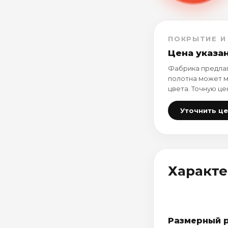
ПОКРЫТИЕ И
Цена указа
Фабрика предлаг
полотна может м
цвета. Точную це
Уточнить ц
Характ
Размерный 