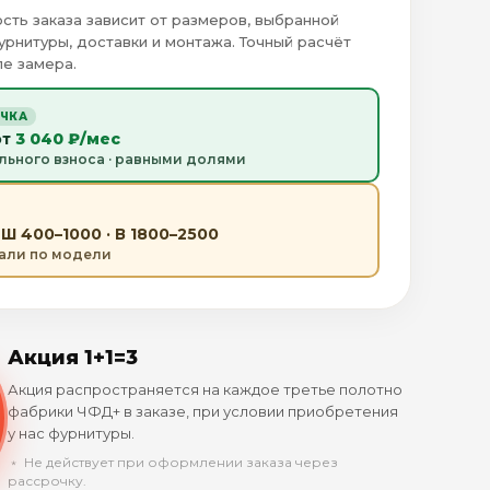
сть заказа зависит от размеров, выбранной
урнитуры, доставки и монтажа. Точный расчёт
е замера.
ОЧКА
от
3 040 ₽/мес
льного взноса · равными долями
Ш 400–1000 · В 1800–2500
тали по модели
Акция 1+1=3
Акция распространяется на каждое третье полотно
фабрики ЧФД+ в заказе, при условии приобретения
у нас фурнитуры.
﹡ Не действует при оформлении заказа через
рассрочку.