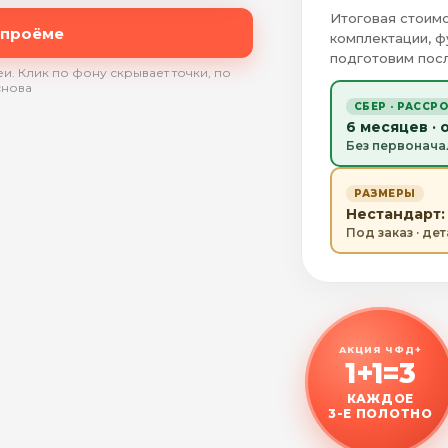
Итоговая стоимо
 проёме
комплектации, ф
подготовим посл
и. Клик по фону скрывает точки, по
снова
СБЕР · РАССР
6 месяцев · 
Без первонача
РАЗМЕРЫ
Нестандарт: 
Под заказ · де
АКЦИЯ ЧФД+
1+1=3
КАЖДОЕ
3-Е ПОЛОТНО