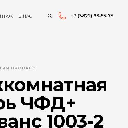
+7 (3822) 93-55-75
НТАЖ
О НАС
КЦИЯ ПРОВАНС
комнатная
рь ЧФД+
анс 1003-2