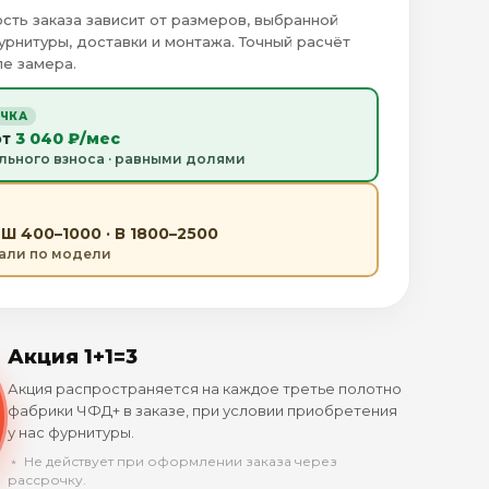
сть заказа зависит от размеров, выбранной
урнитуры, доставки и монтажа. Точный расчёт
е замера.
ОЧКА
от
3 040 ₽/мес
льного взноса · равными долями
Ш 400–1000 · В 1800–2500
тали по модели
Акция 1+1=3
Акция распространяется на каждое третье полотно
фабрики ЧФД+ в заказе, при условии приобретения
у нас фурнитуры.
﹡ Не действует при оформлении заказа через
рассрочку.