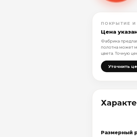
ПОКРЫТИЕ И
Цена указа
Фабрика предлаг
полотна может м
цвета. Точную це
Уточнить ц
Характ
Размерный 