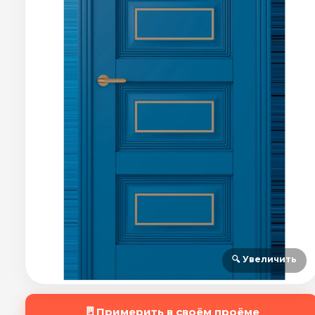
🔍 Увеличить
🚪
Примерить в своём проёме