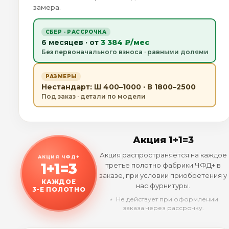
замера.
СБЕР · РАССРОЧКА
6 месяцев · от
3 384 ₽/мес
Без первоначального взноса · равными долями
РАЗМЕРЫ
Нестандарт: Ш 400–1000 · В 1800–2500
Под заказ · детали по модели
Акция 1+1=3
Акция распространяется на каждое
АКЦИЯ ЧФД+
1+1=3
третье полотно фабрики ЧФД+ в
заказе, при условии приобретения у
КАЖДОЕ
нас фурнитуры.
3-Е ПОЛОТНО
﹡ Не действует при оформлении
заказа через рассрочку.