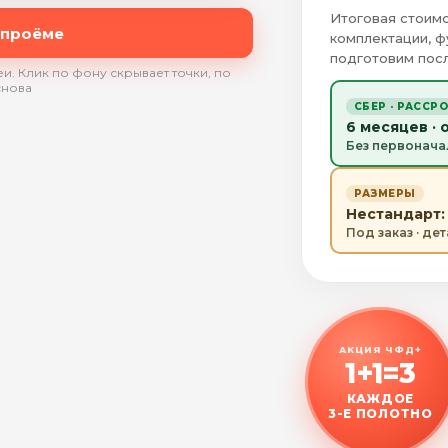
Итоговая стоимо
 проёме
комплектации, ф
подготовим посл
и. Клик по фону скрывает точки, по
снова
СБЕР · РАССР
6 месяцев · 
Без первонача
РАЗМЕРЫ
Нестандарт: 
Под заказ · де
АКЦИЯ ЧФД+
1+1=3
КАЖДОЕ
3-Е ПОЛОТНО