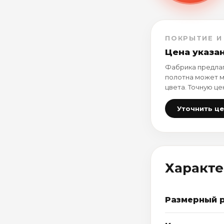
ПОКРЫТИЕ И
Цена указа
Фабрика предлаг
полотна может м
цвета. Точную це
Уточнить ц
Характ
Размерный 