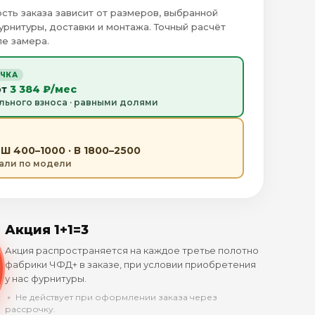
сть заказа зависит от размеров, выбранной
урнитуры, доставки и монтажа. Точный расчёт
е замера.
ОЧКА
от
3 384 ₽/мес
льного взноса · равными долями
Ш 400–1000 · В 1800–2500
тали по модели
Акция 1+1=3
Акция распространяется на каждое третье полотно
фабрики ЧФД+ в заказе, при условии приобретения
у нас фурнитуры.
﹡ Не действует при оформлении заказа через
рассрочку.