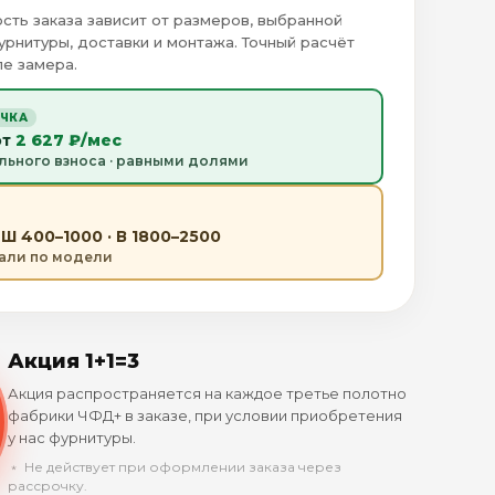
сть заказа зависит от размеров, выбранной
урнитуры, доставки и монтажа. Точный расчёт
е замера.
ОЧКА
от
2 627 ₽/мес
льного взноса · равными долями
Ш 400–1000 · В 1800–2500
тали по модели
Акция 1+1=3
Акция распространяется на каждое третье полотно
фабрики ЧФД+ в заказе, при условии приобретения
у нас фурнитуры.
﹡ Не действует при оформлении заказа через
рассрочку.