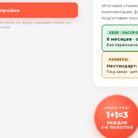
Итоговая стоимо
 проёме
комплектации, ф
подготовим посл
и. Клик по фону скрывает точки, по
снова
СБЕР · РАССР
6 месяцев · 
Без первонача
РАЗМЕРЫ
Нестандарт: 
Под заказ · де
АКЦИЯ ЧФД+
1+1=3
КАЖДОЕ
3-Е ПОЛОТНО