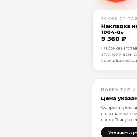
ТАКЖЕ ОТ ФА
Накладка н
1004-0»
9 360 ₽
Фабрика изготав
стилистически 
серии. Единый ди
ПОКРЫТИЕ И
Цена указа
Фабрика предлаг
полотна может м
цвета. Точную це
Уточнить ц