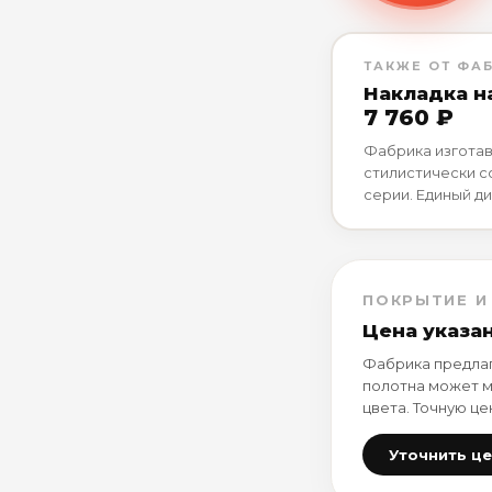
ТАКЖЕ ОТ ФА
Накладка н
7 760 ₽
Фабрика изготав
стилистически 
серии. Единый ди
ПОКРЫТИЕ И
Цена указа
Фабрика предлаг
полотна может м
цвета. Точную це
Уточнить ц