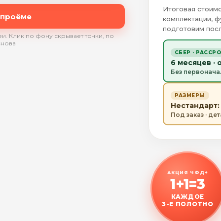
Итоговая стоимо
 проёме
комплектации, ф
подготовим посл
и. Клик по фону скрывает точки, по
снова
СБЕР · РАССР
6 месяцев · 
Без первонача
РАЗМЕРЫ
Нестандарт: 
Под заказ · де
АКЦИЯ ЧФД+
1+1=3
КАЖДОЕ
3-Е ПОЛОТНО