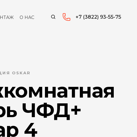
+7 (3822) 93-55-75
НТАЖ
О НАС
ЦИЯ OSKAR
комнатная
рь ЧФД+
ар 4