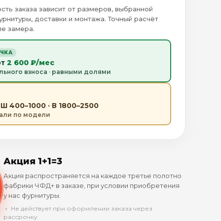
сть заказа зависит от размеров, выбранной
урнитуры, доставки и монтажа. Точный расчёт
е замера.
ОЧКА
от
2 600 ₽/мес
льного взноса · равными долями
Ш 400–1000 · В 1800–2500
тали по модели
Акция 1+1=3
Акция распространяется на каждое третье полотно
фабрики ЧФД+ в заказе, при условии приобретения
у нас фурнитуры.
﹡ Не действует при оформлении заказа через
рассрочку.