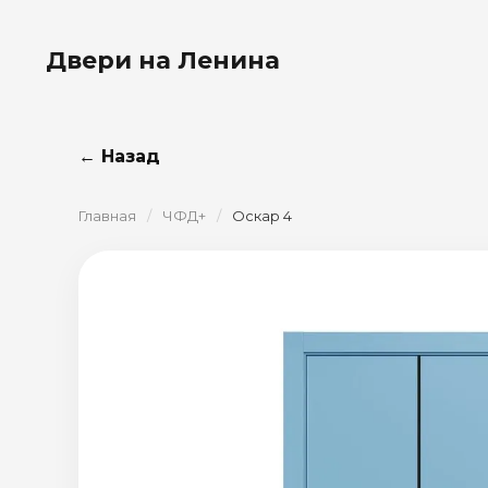
Двери на Ленина
← Назад
Главная
/
ЧФД+
/
Оскар 4