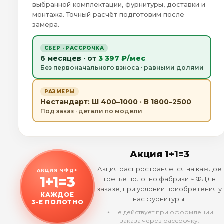
выбранной комплектации, фурнитуры, доставки и
монтажа. Точный расчёт подготовим после
замера.
СБЕР · РАССРОЧКА
6 месяцев · от
3 397 ₽/мес
Без первоначального взноса · равными долями
РАЗМЕРЫ
Нестандарт: Ш 400–1000 · В 1800–2500
Под заказ · детали по модели
Акция 1+1=3
Акция распространяется на каждое
АКЦИЯ ЧФД+
1+1=3
третье полотно фабрики ЧФД+ в
заказе, при условии приобретения у
КАЖДОЕ
нас фурнитуры.
3-Е ПОЛОТНО
﹡ Не действует при оформлении
заказа через рассрочку.