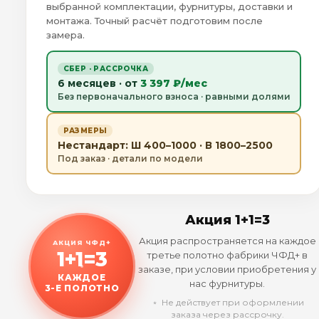
выбранной комплектации, фурнитуры, доставки и
монтажа. Точный расчёт подготовим после
замера.
СБЕР · РАССРОЧКА
6 месяцев · от
3 397 ₽/мес
Без первоначального взноса · равными долями
РАЗМЕРЫ
Нестандарт: Ш 400–1000 · В 1800–2500
Под заказ · детали по модели
Акция 1+1=3
Акция распространяется на каждое
АКЦИЯ ЧФД+
1+1=3
третье полотно фабрики ЧФД+ в
заказе, при условии приобретения у
КАЖДОЕ
нас фурнитуры.
3-Е ПОЛОТНО
﹡ Не действует при оформлении
заказа через рассрочку.