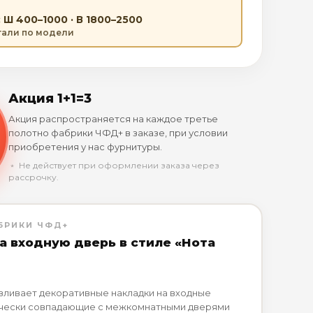
 Ш 400–1000 · В 1800–2500
етали по модели
Акция 1+1=3
Акция распространяется на каждое третье
полотно фабрики ЧФД+ в заказе, при условии
приобретения у нас фурнитуры.
﹡ Не действует при оформлении заказа через
рассрочку.
БРИКИ ЧФД+
а входную дверь в стиле «Нота
вливает декоративные накладки на входные
ически совпадающие с межкомнатными дверями