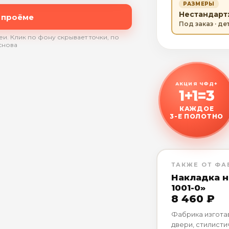
РАЗМЕРЫ
Нестандарт:
 проёме
Под заказ · д
и. Клик по фону скрывает точки, по
снова
АКЦИЯ ЧФД+
1+1=3
КАЖДОЕ
3-Е ПОЛОТНО
ТАКЖЕ ОТ ФА
Накладка н
1001-0»
8 460 ₽
Фабрика изгота
двери, стилист