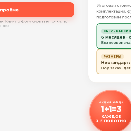
Итоговая стоимо
 проёме
комплектации, ф
подготовим посл
и. Клик по фону скрывает точки, по
снова
СБЕР · РАССР
6 месяцев · 
Без первонача
РАЗМЕРЫ
Нестандарт: 
Под заказ · де
АКЦИЯ ЧФД+
1+1=3
КАЖДОЕ
3-Е ПОЛОТНО