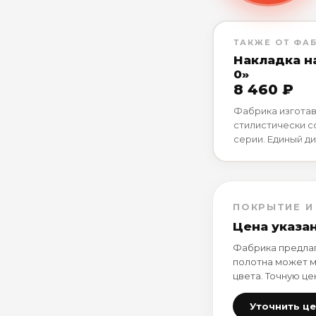
ТАКЖЕ ОТ ФА
Накладка н
0»
8 460 ₽
Фабрика изготав
стилистически 
серии. Единый ди
ПОКРЫТИЕ И
Цена указа
Фабрика предлаг
полотна может м
цвета. Точную це
Уточнить ц