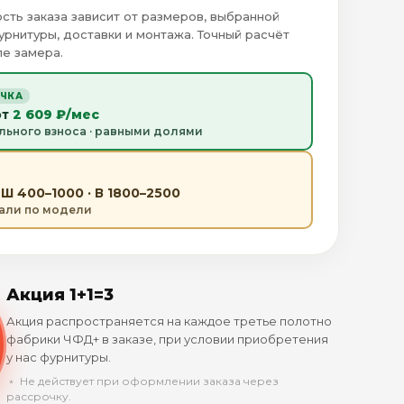
сть заказа зависит от размеров, выбранной
урнитуры, доставки и монтажа. Точный расчёт
е замера.
ОЧКА
от
2 609 ₽/мес
льного взноса · равными долями
Ш 400–1000 · В 1800–2500
тали по модели
Акция 1+1=3
Акция распространяется на каждое третье полотно
фабрики ЧФД+ в заказе, при условии приобретения
у нас фурнитуры.
﹡ Не действует при оформлении заказа через
рассрочку.