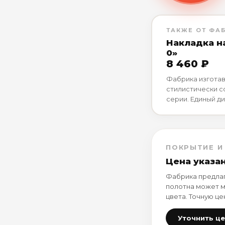
ТАКЖЕ ОТ ФА
Накладка на
0»
8 460 ₽
Фабрика изготав
стилистически 
серии. Единый ди
ПОКРЫТИЕ И
Цена указа
Фабрика предлаг
полотна может м
цвета. Точную це
Уточнить ц