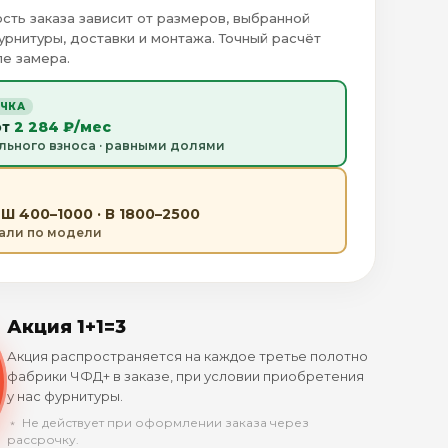
сть заказа зависит от размеров, выбранной
урнитуры, доставки и монтажа. Точный расчёт
е замера.
ОЧКА
от
2 284 ₽/мес
льного взноса · равными долями
Ш 400–1000 · В 1800–2500
тали по модели
Акция 1+1=3
Акция распространяется на каждое третье полотно
фабрики ЧФД+ в заказе, при условии приобретения
у нас фурнитуры.
﹡ Не действует при оформлении заказа через
рассрочку.