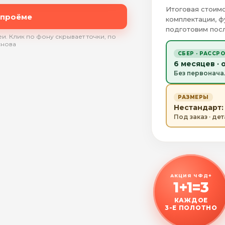
Итоговая стоимо
 проёме
комплектации, ф
подготовим посл
и. Клик по фону скрывает точки, по
снова
СБЕР · РАССР
6 месяцев · 
Без первонача
РАЗМЕРЫ
Нестандарт: 
Под заказ · де
АКЦИЯ ЧФД+
1+1=3
КАЖДОЕ
3-Е ПОЛОТНО