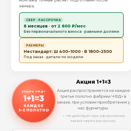
монтажа. Точный расчёт подготовим после
замера.
СБЕР · РАССРОЧКА
6 месяцев · от
2 600 ₽/мес
Без первоначального взноса · равными долями
РАЗМЕРЫ
Нестандарт: Ш 400–1000 · В 1800–2500
Под заказ · детали по модели
Акция 1+1=3
Акция распространяется на каждое
АКЦИЯ ЧФД+
1+1=3
третье полотно фабрики ЧФД+ в
заказе, при условии приобретения у
КАЖДОЕ
нас фурнитуры.
3-Е ПОЛОТНО
﹡ Не действует при оформлении
заказа через рассрочку.