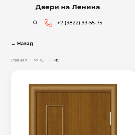
Двери на Ленина
+7 (3822) 93-55-75
← Назад
Главная
/
ЧФД+
/
М9