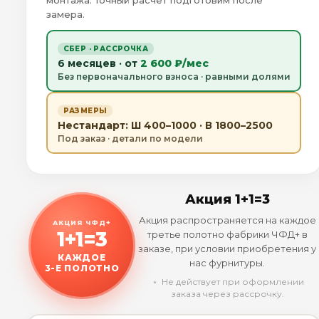
монтажа. Точный расчёт подготовим после
замера.
СБЕР · РАССРОЧКА
6 месяцев · от
2 600 ₽/мес
Без первоначального взноса · равными долями
РАЗМЕРЫ
Нестандарт: Ш 400–1000 · В 1800–2500
Под заказ · детали по модели
Акция 1+1=3
Акция распространяется на каждое
АКЦИЯ ЧФД+
1+1=3
третье полотно фабрики ЧФД+ в
заказе, при условии приобретения у
КАЖДОЕ
нас фурнитуры.
3-Е ПОЛОТНО
﹡ Не действует при оформлении
заказа через рассрочку.