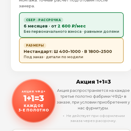
монтажа. Точный расчёт подготовим после
замера.
СБЕР · РАССРОЧКА
6 месяцев · от
2 600 ₽/мес
Без первоначального взноса · равными долями
РАЗМЕРЫ
Нестандарт: Ш 400–1000 · В 1800–2500
Под заказ · детали по модели
Акция 1+1=3
Акция распространяется на каждое
АКЦИЯ ЧФД+
1+1=3
третье полотно фабрики ЧФД+ в
заказе, при условии приобретения у
КАЖДОЕ
нас фурнитуры.
3-Е ПОЛОТНО
﹡ Не действует при оформлении
заказа через рассрочку.