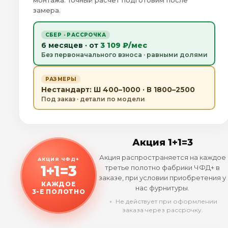
монтажа. Точный расчёт подготовим после
замера.
СБЕР · РАССРОЧКА
6 месяцев · от
3 109 ₽/мес
Без первоначального взноса · равными долями
РАЗМЕРЫ
Нестандарт: Ш 400–1000 · В 1800–2500
Под заказ · детали по модели
Акция 1+1=3
Акция распространяется на каждое
АКЦИЯ ЧФД+
1+1=3
третье полотно фабрики ЧФД+ в
заказе, при условии приобретения у
КАЖДОЕ
нас фурнитуры.
3-Е ПОЛОТНО
﹡ Не действует при оформлении
заказа через рассрочку.