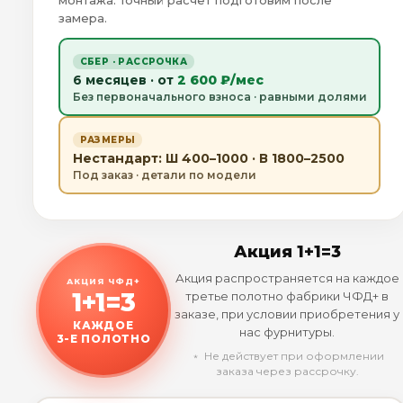
монтажа. Точный расчёт подготовим после
замера.
СБЕР · РАССРОЧКА
6 месяцев · от
2 600 ₽/мес
Без первоначального взноса · равными долями
РАЗМЕРЫ
Нестандарт: Ш 400–1000 · В 1800–2500
Под заказ · детали по модели
Акция 1+1=3
Акция распространяется на каждое
АКЦИЯ ЧФД+
1+1=3
третье полотно фабрики ЧФД+ в
заказе, при условии приобретения у
КАЖДОЕ
нас фурнитуры.
3-Е ПОЛОТНО
﹡ Не действует при оформлении
заказа через рассрочку.