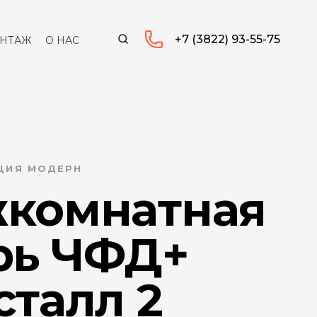
+7 (3822) 93-55-75
НТАЖ
О НАС
КЦИЯ МОДЕРН
комнатная
рь ЧФД+
сталл 2