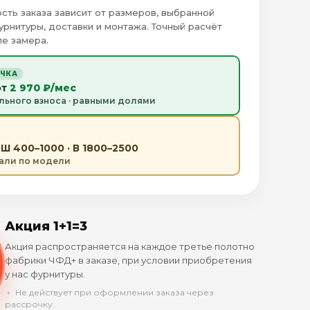
сть заказа зависит от размеров, выбранной
урнитуры, доставки и монтажа. Точный расчёт
е замера.
ОЧКА
от
2 970 ₽/мес
льного взноса · равными долями
Ш 400–1000 · В 1800–2500
тали по модели
Акция 1+1=3
Акция распространяется на каждое третье полотно
фабрики ЧФД+ в заказе, при условии приобретения
у нас фурнитуры.
﹡ Не действует при оформлении заказа через
рассрочку.