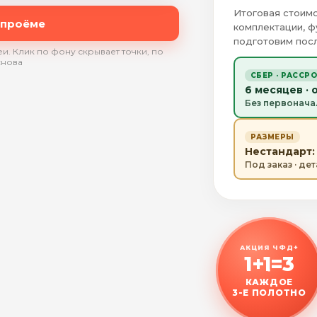
Итоговая стоимо
 проёме
комплектации, ф
подготовим посл
и. Клик по фону скрывает точки, по
снова
СБЕР · РАССР
6 месяцев · 
Без первонача
РАЗМЕРЫ
Нестандарт: 
Под заказ · де
АКЦИЯ ЧФД+
1+1=3
КАЖДОЕ
3-Е ПОЛОТНО