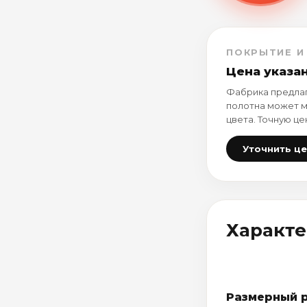
ПОКРЫТИЕ И
Цена указа
Фабрика предлаг
полотна может м
цвета. Точную це
Уточнить ц
Характ
Размерный 