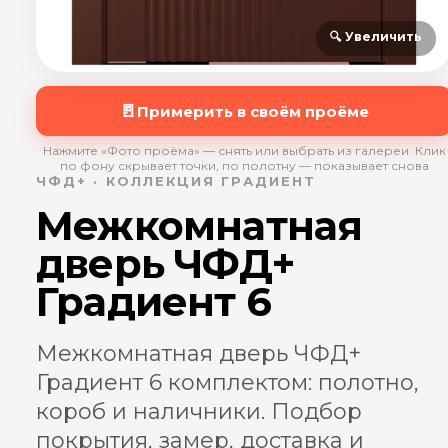
🔍 Увеличить
🚪
Примерить в своём проёме
Нажмите «Фото проёма» — снять или выбрать из галереи. Клик
по фону скрывает точки, по полотну — показывает снова
ЧФД+ · КОЛЛЕКЦИЯ ГРАДИЕНТ
Межкомнатная
дверь ЧФД+
Градиент 6
Межкомнатная дверь ЧФД+
Градиент 6 комплектом: полотно,
короб и наличники. Подбор
покрытия, замер, доставка и