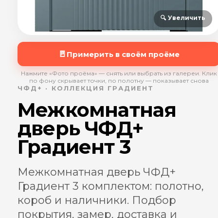
🔍 Увеличить
🚪
Примерить в своём проёме
Нажмите «Фото проёма» — снять или выбрать из галереи. Клик
по фону скрывает точки, по полотну — показывает снова
ЧФД+ · КОЛЛЕКЦИЯ ГРАДИЕНТ
Межкомнатная
дверь ЧФД+
Градиент 3
Межкомнатная дверь ЧФД+
Градиент 3 комплектом: полотно,
короб и наличники. Подбор
покрытия, замер, доставка и