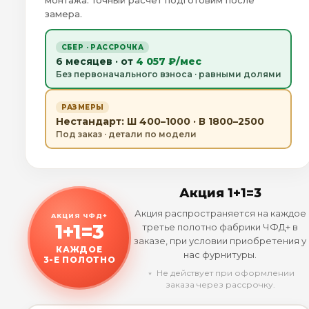
монтажа. Точный расчёт подготовим после
замера.
СБЕР · РАССРОЧКА
6 месяцев · от
4 057 ₽/мес
Без первоначального взноса · равными долями
РАЗМЕРЫ
Нестандарт: Ш 400–1000 · В 1800–2500
Под заказ · детали по модели
Акция 1+1=3
Акция распространяется на каждое
АКЦИЯ ЧФД+
1+1=3
третье полотно фабрики ЧФД+ в
заказе, при условии приобретения у
КАЖДОЕ
нас фурнитуры.
3-Е ПОЛОТНО
﹡ Не действует при оформлении
заказа через рассрочку.